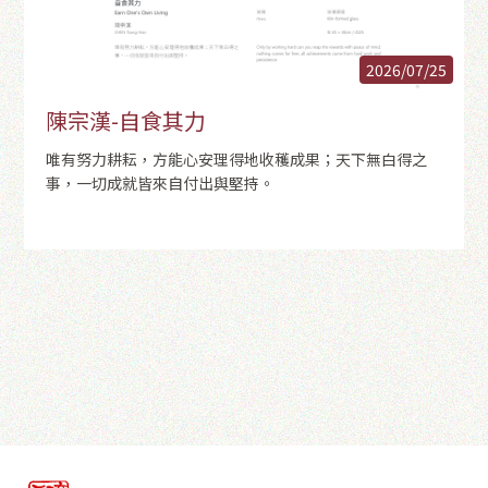
2026/07/25
陳宗漢-自食其力
唯有努力耕耘，方能心安理得地收穫成果；天下無白得之
事，一切成就皆來自付出與堅持。