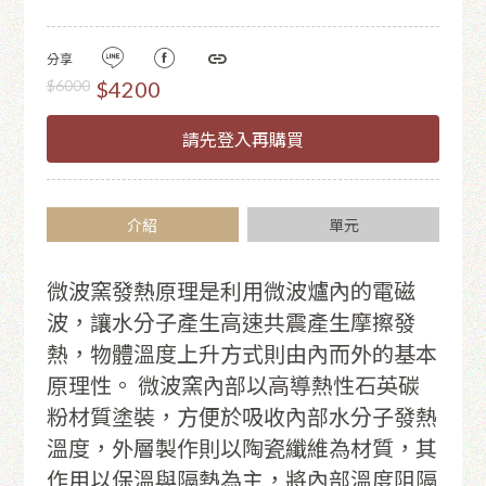
分享
$6000
$4200
請先登入再購買
介紹
單元
微波窯發熱原理是利用微波爐內的電磁
波，讓水分子產生高速共震產生摩擦發
熱，物體溫度上升方式則由內而外的基本
原理性。 微波窯內部以高導熱性石英碳
粉材質塗裝，方便於吸收內部水分子發熱
溫度，外層製作則以陶瓷纖維為材質，其
作用以保溫與隔熱為主，將內部溫度阻隔