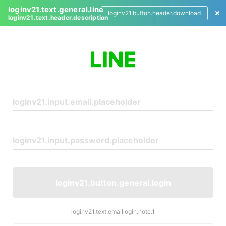
loginv21.text.general.line
loginv21.button.header.download
loginv21.text.header.description
L
o
g
i
n
loginv21.button.general.login
loginv21.text.emaillogin.note.1