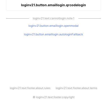
loginv21.button.emaillogin.qrcodelogin
loginv21.text.cannotlogin.note.1
loginv21.button.emaillogin.openmodal
loginv21.button.emaillogin.autologinFallback
l
loginv21.text.footer.about.rules
loginv21.text.footer.about.terms
o
g
i
©
loginv21.text.footer.copyright
n
v
2
1