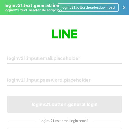
loginv21.text.general.line
loginv21.button.header.download
loginv21.text.header.description
L
o
g
i
n
loginv21.button.general.login
loginv21.text.emaillogin.note.1