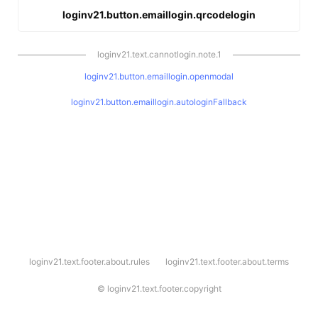
loginv21.button.emaillogin.qrcodelogin
loginv21.text.cannotlogin.note.1
loginv21.button.emaillogin.openmodal
loginv21.button.emaillogin.autologinFallback
l
loginv21.text.footer.about.rules
loginv21.text.footer.about.terms
o
g
i
©
loginv21.text.footer.copyright
n
v
2
1