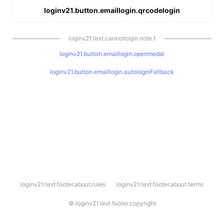
loginv21.button.emaillogin.qrcodelogin
loginv21.text.cannotlogin.note.1
loginv21.button.emaillogin.openmodal
loginv21.button.emaillogin.autologinFallback
l
loginv21.text.footer.about.rules
loginv21.text.footer.about.terms
o
g
i
©
loginv21.text.footer.copyright
n
v
2
1