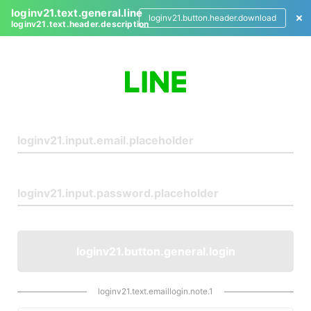
loginv21.text.general.line
loginv21.button.header.download
loginv21.text.header.description
L
o
g
i
n
loginv21.button.general.login
loginv21.text.emaillogin.note.1