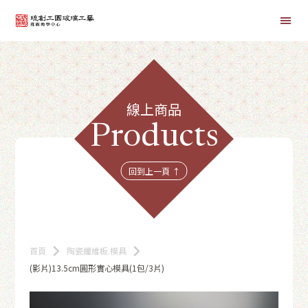
首頁
線上商品
線上課程
Products
商品總覽
回到上一頁 ↑
首頁
陶瓷纖維板.模具
(影片)13.5cm圓形實心模具(1包/3片)