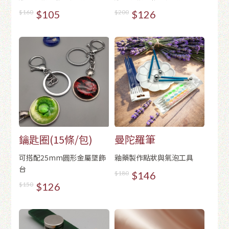
$160
$105
$200
$126
鑰匙圈(15條/包)
曼陀羅筆
可搭配25mm圓形金屬墜飾
釉藥製作點狀與氣泡工具
台
$180
$146
$150
$126