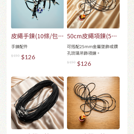
皮繩手鍊(10條/包)-
50cm皮繩項鍊(5條/
黑色
包)
手鍊配件
可搭配25mm金屬墜飾或鑽
孔琉璃吊飾項鍊。
$150
$126
$150
$126