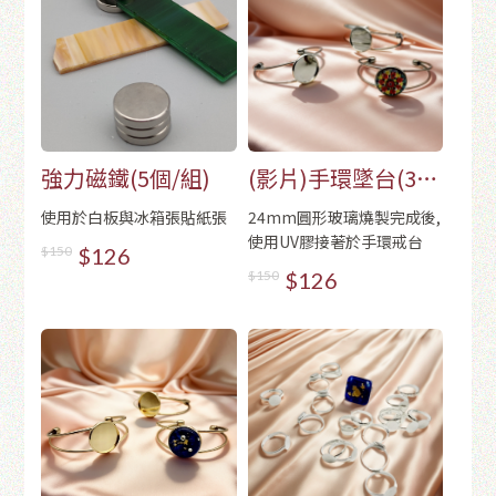
強力磁鐵(5個/組)
(影片)手環墜台(3
個/組)-銀色
使用於白板與冰箱張貼紙張
24mm圓形玻璃燒製完成後,
使用UV膠接著於手環戒台
$150
$126
$150
$126