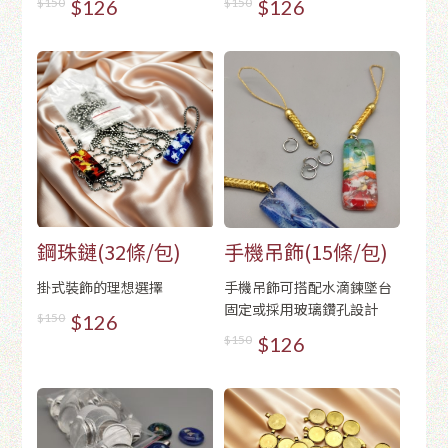
$150
$126
$150
$126
鋼珠鏈(32條/包)
手機吊飾(15條/包)
掛式裝飾的理想選擇
手機吊飾可搭配水滴鍊墜台
固定或採用玻璃鑽孔設計
$150
$126
$150
$126