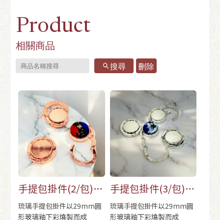
Product
相關商品
搜尋
刪除
手提包掛件(2/包)-
手提包掛件(3/包)-
玫瑰金
銀色
琉璃手提包掛件以29mm圓
琉璃手提包掛件以29mm圓
形玻璃釉下彩燒製而成
形玻璃釉下彩燒製而成