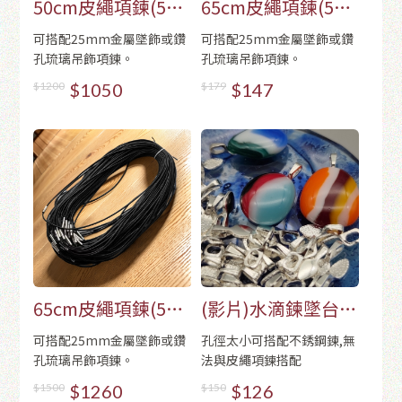
50cm皮繩項鍊(50
65cm皮繩項鍊(5條/
條/包)
包)
可搭配25mm金屬墜飾或鑽
可搭配25mm金屬墜飾或鑽
孔琉璃吊飾項鍊。
孔琉璃吊飾項鍊。
$1200
$1050
$179
$147
65cm皮繩項鍊(50
(影片)水滴鍊墜台
條/包)
(45個/包)
可搭配25mm金屬墜飾或鑽
孔徑太小可搭配不銹鋼鍊,無
孔琉璃吊飾項鍊。
法與皮繩項鍊搭配
$1500
$1260
$150
$126