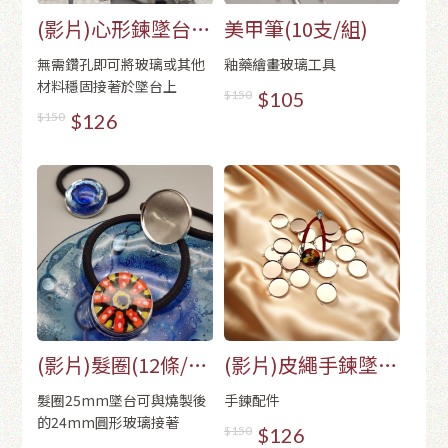
(影片)心形鍊墜台
美甲筆(10支/組)
(35個/包)
無需鑽孔即可將玻璃或其他
釉藥繪畫玻璃工具
材料穩固接著於墜台上
$150
$105
$150
$126
(影片)髮圈(12條/
(影片)皮繩手鍊墜台
包)
(20個/包)-玫瑰金
髮圈25mm墜台可與燒製後
手鍊配件
的24mm圓形玻璃接著
$150
$126