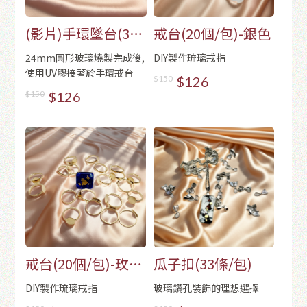
(影片)手環墜台(3
戒台(20個/包)-銀色
個/組)-玫瑰金
24mm圓形玻璃燒製完成後,
DIY製作琉璃戒指
使用UV膠接著於手環戒台
$150
$126
$150
$126
戒台(20個/包)-玫瑰
瓜子扣(33條/包)
金
DIY製作琉璃戒指
玻璃鑽孔裝飾的理想選擇