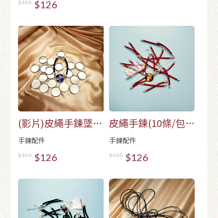
$150
$126
(影片)皮繩手鍊墜台
皮繩手鍊(10條/包)-
(20個/包)-銀色
紅色
手鍊配件
手鍊配件
$150
$126
$150
$126