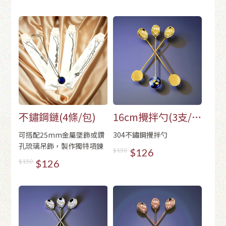
不鏽鋼鏈(4條/包)
16cm攪拌勺(3支/
包)-金色
可搭配25mm金屬墜飾或鑽
304不鏽鋼攪拌勺
孔琉璃吊飾，製作獨特項鍊
$150
$126
$150
$126