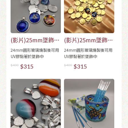
(影片)25mm墜飾
(影片)25mm墜飾
(50個/包)-銀色
(50個/包)-金色
24mm圓形玻璃燒製後可用
24mm圓形玻璃燒製後可用
UV膠黏著於墜飾中
UV膠黏著於墜飾中
$400
$315
$400
$315