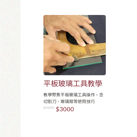
平板玻璃工具教學
教學聚焦平板玻璃工具操作，含
切割刀、玻璃鉗等使用技巧
$3600
$3000