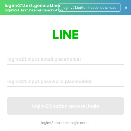
loginv21.text.general.line
loginv21.button.header.download
loginv21.text.header.description
L
o
g
i
n
loginv21.button.general.login
loginv21.text.emaillogin.note.1