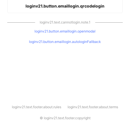
loginv21.button.emaillogin.qrcodelogin
loginv21.text.cannotlogin.note.1
loginv21.button.emaillogin.openmodal
loginv21.button.emaillogin.autologinFallback
l
loginv21.text.footer.about.rules
loginv21.text.footer.about.terms
o
g
i
©
loginv21.text.footer.copyright
n
v
2
1