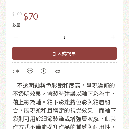
$70
$100
數量：
加入購物車
分享
不透明釉藥色彩飽和度高，呈現濃郁的
不透明效果，燒製時建議以釉下彩為主，
釉上彩為輔。釉下彩能將色彩與釉層融
合，展現柔和且穩定的視覺效果，而釉下
彩則可用於細節裝飾或增強層次感。此製
作方式不僅能提升作品的質感與耐用性，