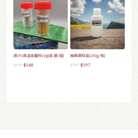
(影片)高溫金屬粉10g(金.銀/組)
釉藥調和油(100g/瓶)
$200
$168
$250
$197