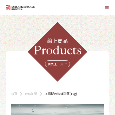
首頁
線上商品
線上課程
Products
商品總覽
回到上一頁 ↑
首頁
玻璃釉藥
不透明玫瑰紅釉藥(10g)