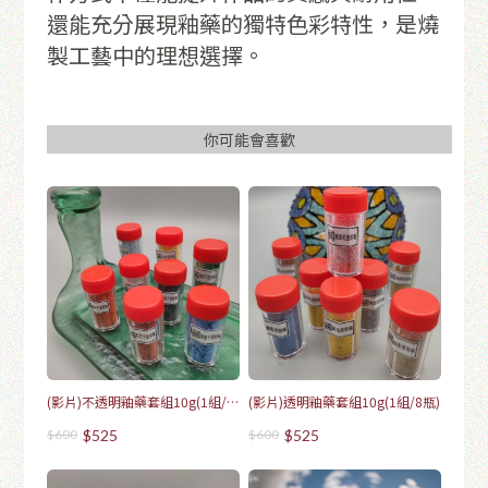
還能充分展現釉藥的獨特色彩特性，是燒
製工藝中的理想選擇。
你可能會喜歡
(影片)不透明釉藥套組10g(1組/8
(影片)透明釉藥套組10g(1組/8瓶)
瓶)
$600
$525
$600
$525