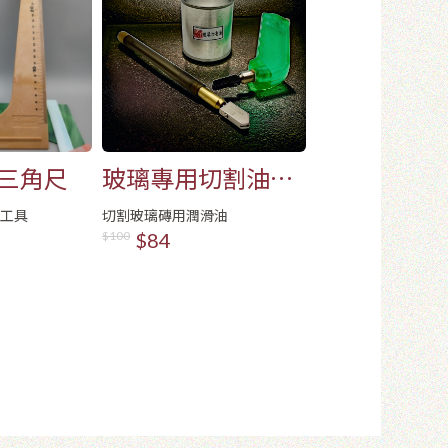
m三角尺
玻璃專用切割油
(100g)
工具
切割玻璃磚用潤滑油
$100
$84