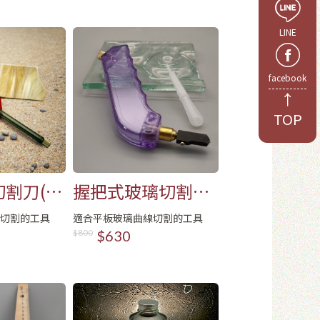
LINE
facebook
↑
TOP
於8位數
和數字
割刀(寬
握把式玻璃切割刀
(窄頭)
切割的工具
適合平板玻璃曲線切割的工具
員
$800
$630