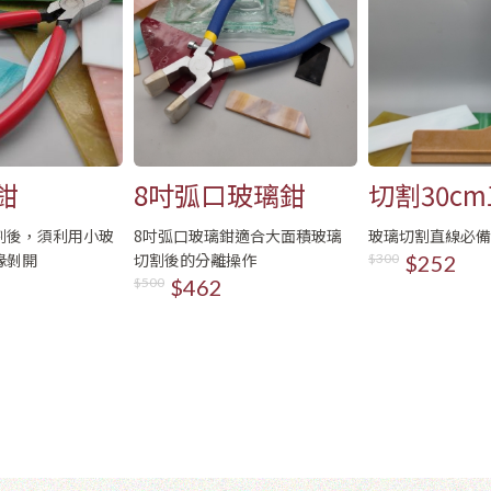
鉗
8吋弧口玻璃鉗
切割30c
割後，須利用小玻
8吋弧口玻璃鉗適合大面積玻璃
玻璃切割直線必備
緣剝開
切割後的分離操作
$300
$252
$500
$462