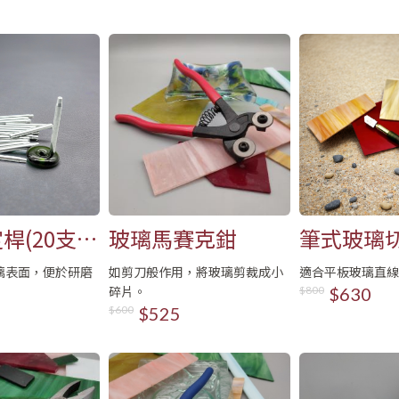
姓名
Email
登入
密碼
註冊新會員
密碼
確認
用LINE登入
密碼長度必須大
且包含英文
桿(20支/
玻璃馬賽克鉗
筆式玻璃切
註冊
頭)
璃表面，便於研磨
如剪刀般作用，將玻璃剪裁成小
適合平板玻璃直線
碎片。
已有會
$800
$630
$600
$525