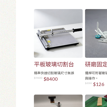
Email
密碼
使
平板玻璃切割台
研磨固定
包)
精準快速切割玻璃尺寸無誤
鐵桿可附著玻
與操作。
$9600
$8400
$150
$126