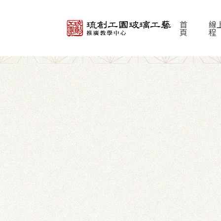
首
線
頁
程