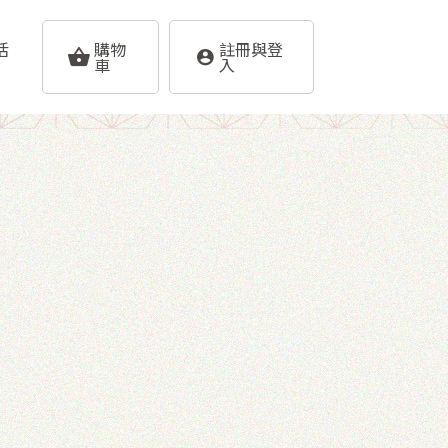
活
購物
註冊與登
車
入