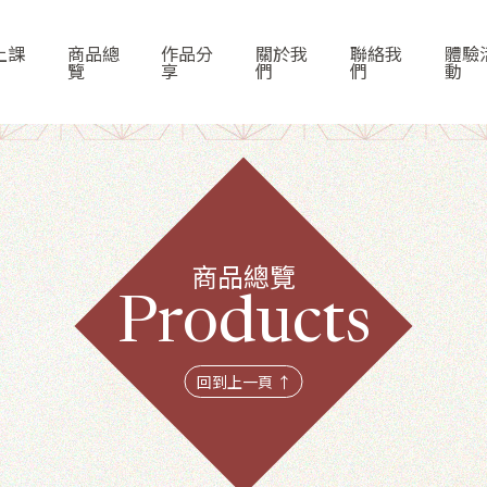
上課
商品總
作品分
關於我
聯絡我
體驗
覽
享
們
們
動
商品總覽
首頁
Products
線上課程
回到上一頁 ↑
商品總覽