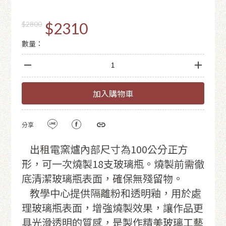
$2310
$2800
數量：
加入購物車
分享
出租電窯爐內部尺寸為100公分正方
形，可一次燒製18支玻璃瓶。燒製前需徹
底清潔玻璃瓶表面，確保無殘留物。
教學中心提供隔離粉和透明釉，用於處
理玻璃瓶表面，增強燒製效果，讓作品更
具光滑透明的質感，是製作精美玻璃工藝