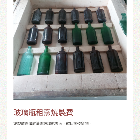
玻璃瓶租窯燒製費
燒製前需徹底清潔玻璃瓶表面，確保無殘留物。