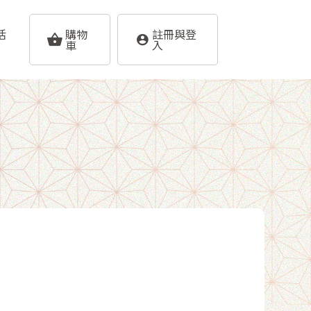
活
購物
註冊與登
車
入