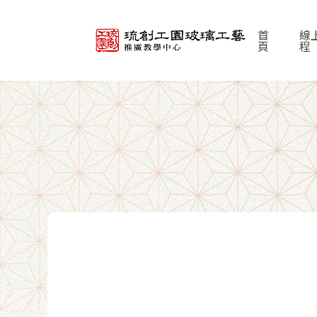
首
線
頁
程