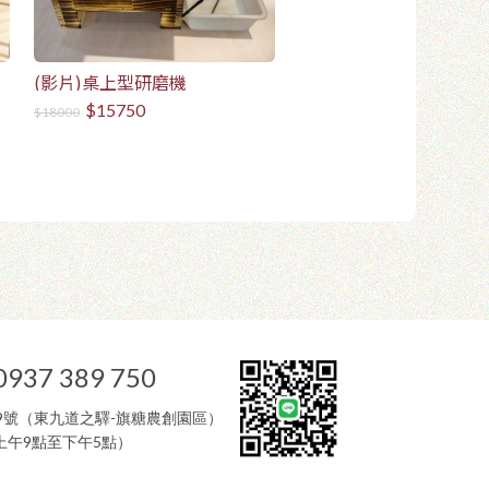
(影片)桌上型研磨機
$15750
$18000
0937 389 750
9號（東九道之驛-旗糖農創園區）
午9點至下午5點）