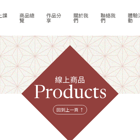
上課
商品總
作品分
關於我
聯絡我
體驗
覽
享
們
們
動
線上商品
首頁
Products
線上課程
回到上一頁 ↑
商品總覽