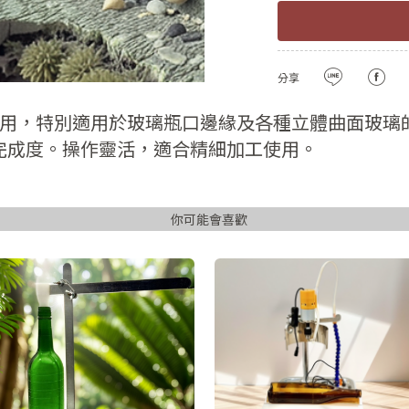
註冊新會員
密碼
確認
用LINE登入
分享
密碼長度必須大
且包含英文
用，特別適用於玻璃瓶口邊緣及各種立體曲面玻璃
註冊
完成度。操作靈活，適合精細加工使用。
已有會
你可能會喜歡