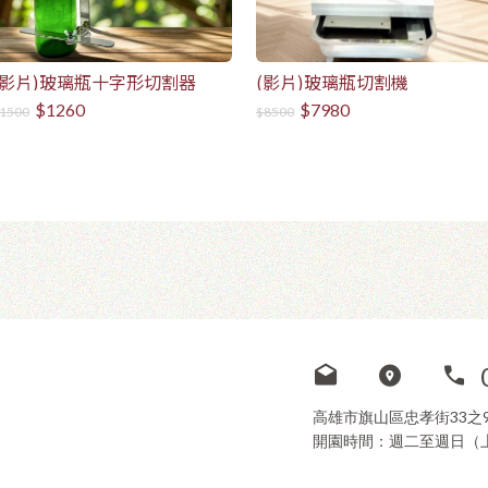
(影片)玻璃瓶十字形切割器
(影片)玻璃瓶切割機
$1260
$7980
1500
$8500
高雄市旗山區忠孝街33之
開園時間：週二至週日（上