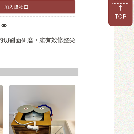
↑
加入購物車
TOP
於8位數
和數字
的切割面研磨，能有效修整尖
員