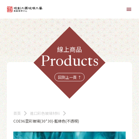
首頁
線上商品
線上課程
Products
商品總覽
回到上一頁 ↑
首頁
進口彩色玻璃材料
COE96雲彩玻璃(30*30)-藍綠色(不透視)