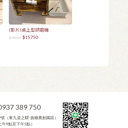
(影片)桌上型研磨機
$15750
$18000
0937 389 750
9號（東九道之驛-旗糖農創園區）
午9點至下午5點）