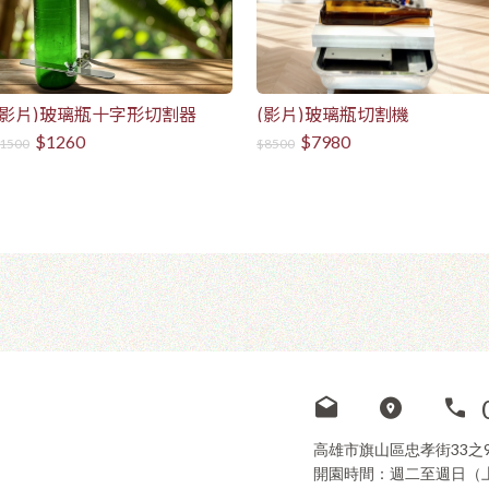
(影片)玻璃瓶十字形切割器
(影片)玻璃瓶切割機
$1260
$7980
1500
$8500
高雄市旗山區忠孝街33之
開園時間：週二至週日（上