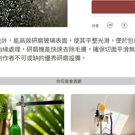
註冊新會員
密碼
確認
用LINE登入
分享
密碼長度必須大
且包含英文
計，能高效研磨玻璃表面，使其平整光滑，便於包
內緣處理，研磨機能快速去除毛邊，確保切面平滑無
註冊
創作者不可或缺的優秀研磨設備。
已有會
你可能會喜歡