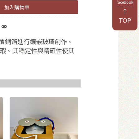
facebook
加入購物車
↑
TOP
於8位數
和數字
覆銅箔進行鑲嵌玻璃創作。
瑕。其穩定性與精確性使其
員