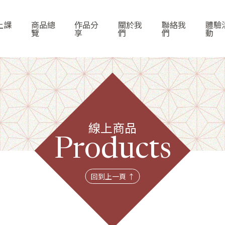
上課
商品總
作品分
關於我
聯絡我
體驗
覽
享
們
們
動
線上商品
首頁
Products
線上課程
回到上一頁 ↑
商品總覽