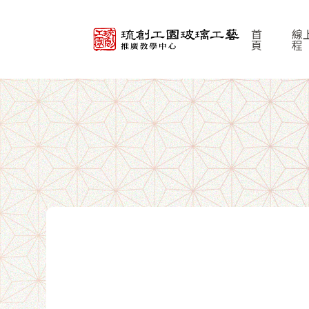
首
線
頁
程