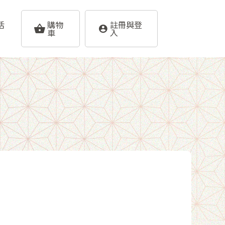
活
購物
註冊與登
車
入