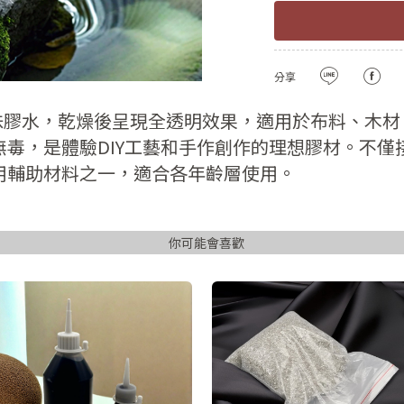
註冊新會員
密碼
確認
用LINE登入
分享
密碼長度必須大
且包含英文
膠水，乾燥後呈現全透明效果，適用於布料、木材
無毒，是體驗DIY工藝和手作創作的理想膠材。不僅
註冊
用輔助材料之一，適合各年齡層使用。
已有會
你可能會喜歡