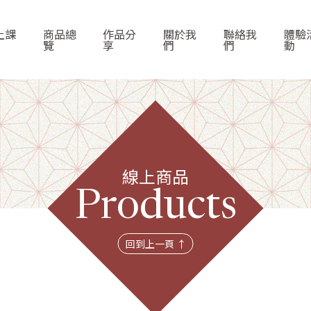
上課
商品總
作品分
關於我
聯絡我
體驗
覽
享
們
們
動
線上商品
首頁
Products
線上課程
回到上一頁 ↑
商品總覽