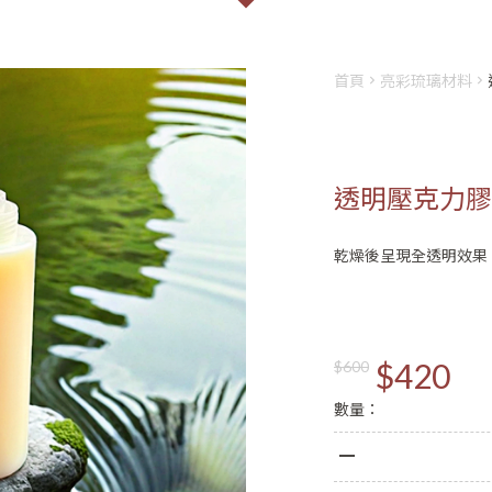
首頁
亮彩琉璃材料
透明壓克力膠(
乾燥後呈現全透明效果
會員登入
註冊
姓名
$420
$600
數量：
Email
登入
密碼