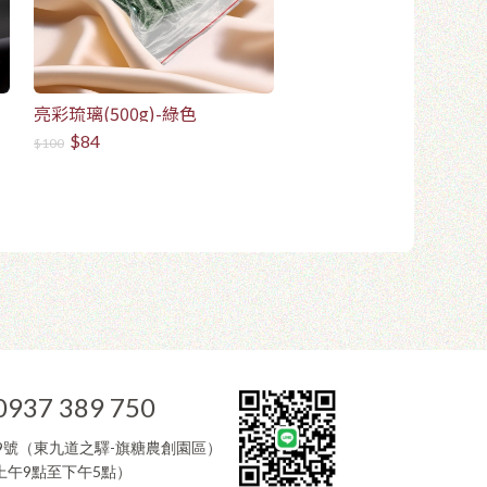
亮彩琉璃(500g)-綠色
$84
$100
0937 389 750
9號（東九道之驛-旗糖農創園區）
午9點至下午5點）