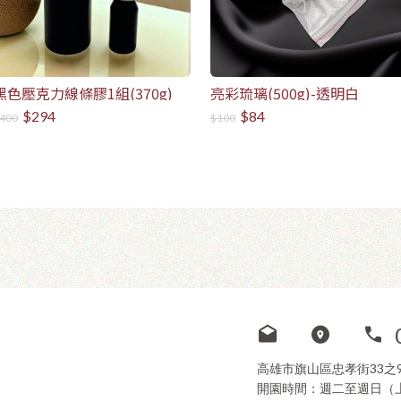
黑色壓克力線條膠1組(370g)
亮彩琉璃(500g)-透明白
$294
$84
400
$100
高雄市旗山區忠孝街33之
開園時間：週二至週日（上