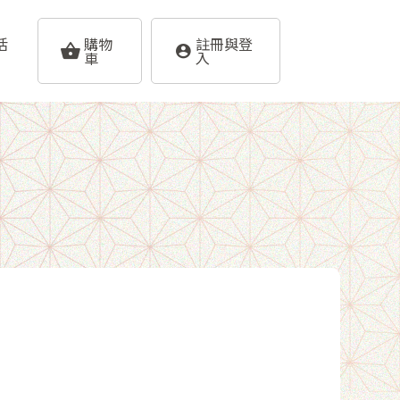
活
購物
註冊與登
車
入