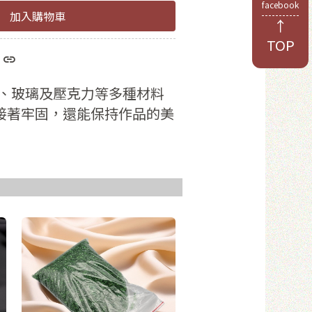
facebook
加入購物車
↑
TOP
於8位數
和數字
、玻璃及壓克力等多種材料
接著牢固，還能保持作品的美
員