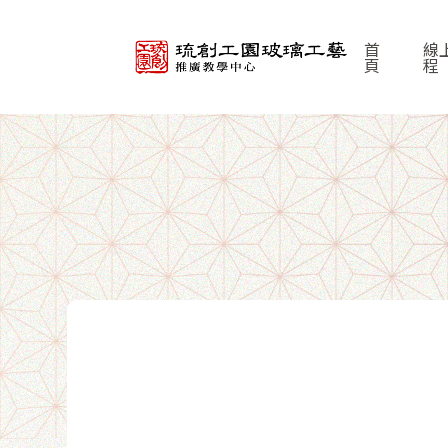
首
線
頁
程