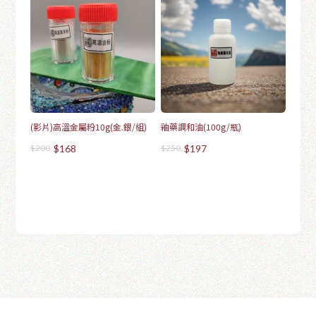
(影片)高溫金屬粉10g(金.銀/組)
釉藥調和油(100g/瓶)
$200
$168
$250
$197