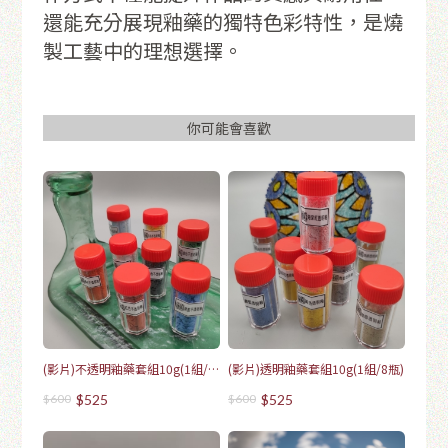
還能充分展現釉藥的獨特色彩特性，是燒
製工藝中的理想選擇。
你可能會喜歡
(影片)不透明釉藥套組10g(1組/8
(影片)透明釉藥套組10g(1組/8瓶)
瓶)
$600
$525
$600
$525