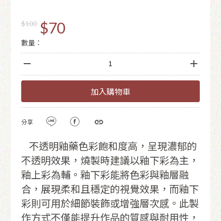
$70
$100
數量：
加入購物車
分享
不透明釉藥色彩飽和度高，呈現濃郁的
不透明效果，燒製時建議以釉下彩為主，
釉上彩為輔。釉下彩能將色彩與釉層融
合，展現柔和且穩定的視覺效果，而釉下
彩則可用於細節裝飾或增強層次感。此製
作方式不僅能提升作品的質感與耐用性，