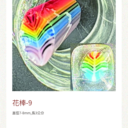
花棒-9
直徑7-8mm,長3公分