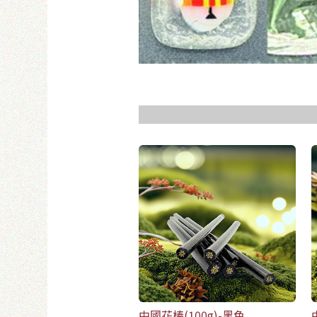
使
中國花棒(100g)-黑色