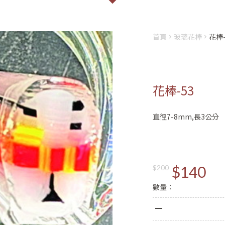
首頁
玻璃花棒
花棒-
花棒-53
會員登入
註冊
直徑7-8mm,長3公分
姓名
Email
$140
$200
數量：
登入
密碼
註冊新會員
密碼