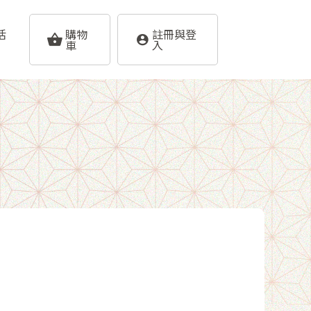
活
購物
註冊與登
車
入