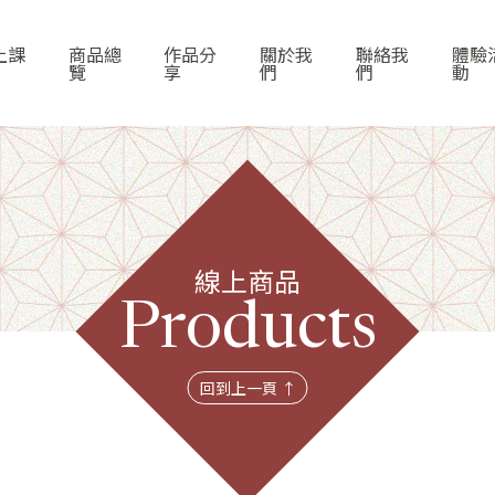
上課
商品總
作品分
關於我
聯絡我
體驗
覽
享
們
們
動
線上商品
首頁
Products
線上課程
回到上一頁 ↑
商品總覽