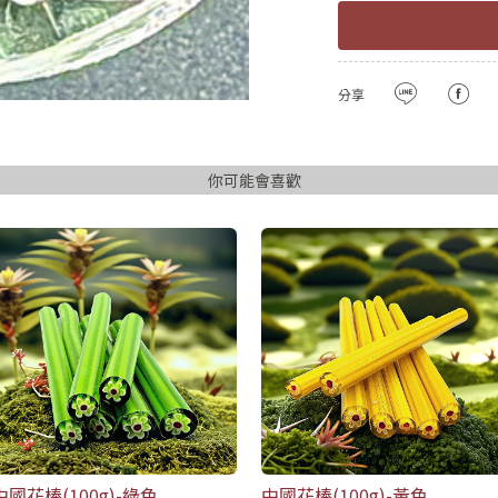
確認
用LINE登入
密碼長度必須大
且包含英文
分享
註冊
已有會
你可能會喜歡
中國花棒(100g)-綠色
中國花棒(100g)-黃色