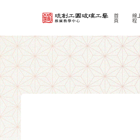
首
線
頁
程