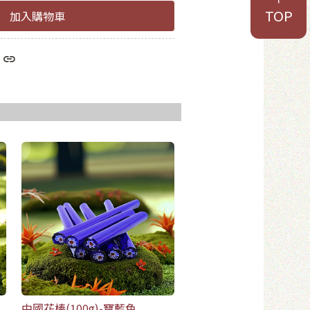
TOP
加入購物車
於8位數
和數字
員
中國花棒(100g)-寶藍色