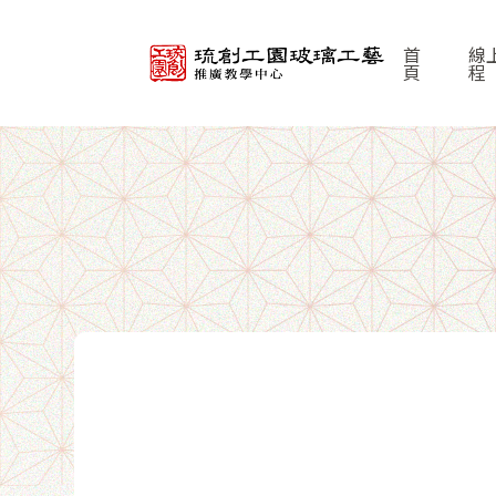
首
線
頁
程