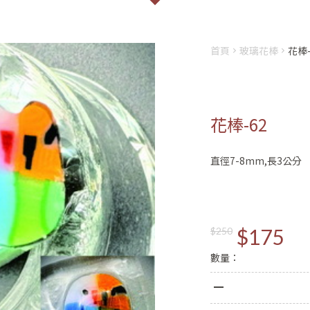
首頁
玻璃花棒
花棒-
花棒-62
會員登入
註冊
直徑7-8mm,長3公分
姓名
Email
$175
$250
數量：
登入
密碼
註冊新會員
密碼