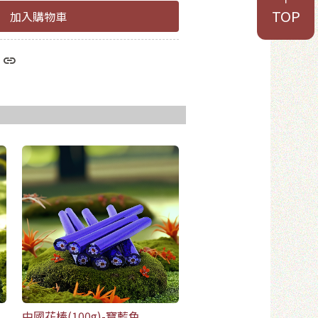
TOP
加入購物車
於8位數
和數字
員
中國花棒(100g)-寶藍色