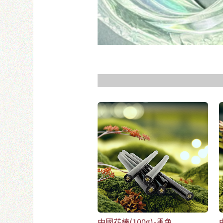
使
中國花棒(100g)-黑色