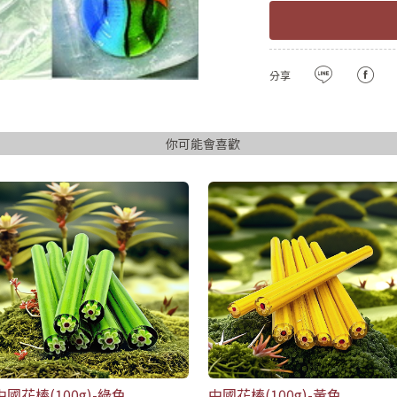
確認
用LINE登入
密碼長度必須大
且包含英文
分享
註冊
已有會
你可能會喜歡
中國花棒(100g)-綠色
中國花棒(100g)-黃色