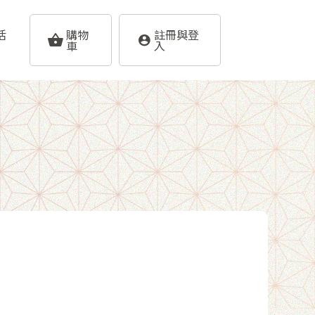
活
購物
註冊與登
車
入