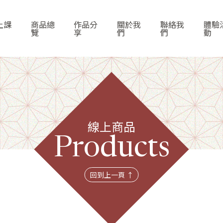
上課
商品總
作品分
關於我
聯絡我
體驗
覽
享
們
們
動
線上商品
首頁
Products
線上課程
回到上一頁 ↑
商品總覽