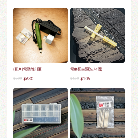
(影片)電動雕刻筆
電磨銅夾頭(包/4個)
$800
$630
$150
$105