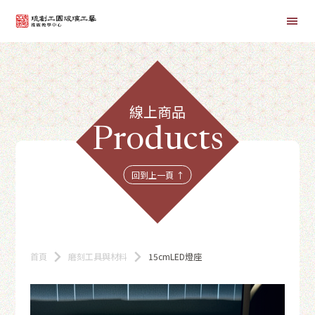
首頁
線上商品
線上課程
Products
商品總覽
回到上一頁 ↑
首頁
磨刻工具與材料
15cmLED燈座