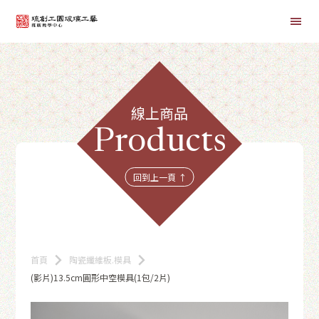
首頁
線上商品
線上課程
Products
商品總覽
回到上一頁 ↑
首頁
陶瓷纖維板.模具
(影片)13.5cm圓形中空模具(1包/2片)