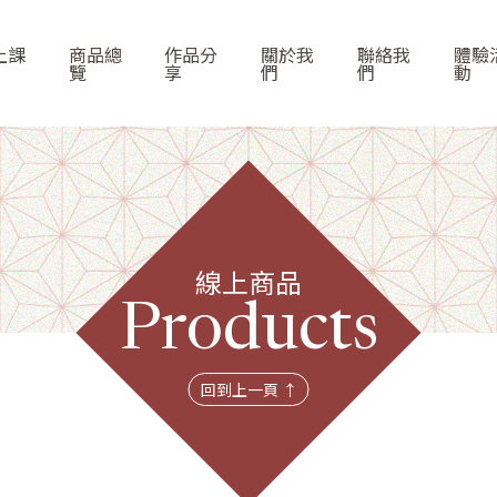
上課
商品總
作品分
關於我
聯絡我
體驗
覽
享
們
們
動
線上商品
首頁
Products
線上課程
回到上一頁 ↑
商品總覽