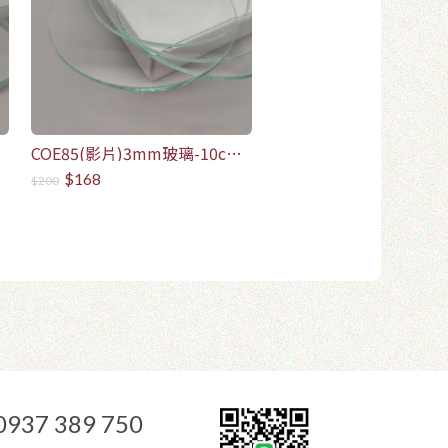
COE85(影片)3mm玻璃-10cm
圓形玻璃(4片/1盒)
$168
$200
0937 389 750