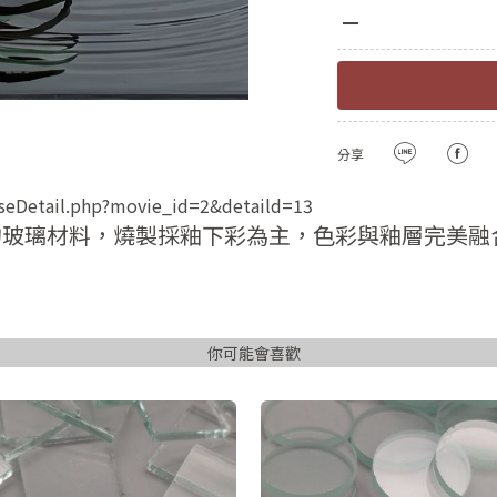
登入
密碼
註冊新會員
密碼
確認
用LINE登入
密碼長度必須大
分享
且包含英文
urseDetail.php?movie_id=2&detaild=13
註冊
的玻璃材料，燒製採釉下彩為主，色彩與釉層完美融
已有會
你可能會喜歡