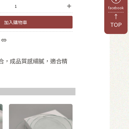
facebook
↑
加入購物車
TOP
於8位數
和數字
合，成品質感細膩，適合精
員