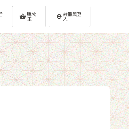
活
購物
註冊與登
車
入