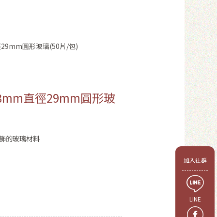
徑29mm圓形玻璃(50片/包)
片)3mm直徑29mm圓形玻
墜飾的玻璃材料
會員
加入社群
LINE