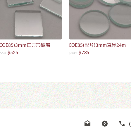
(COE85)3mm正方形玻璃
COE85(影片)3mm直徑24mm
2cm*2cm(100片/包)
圓形玻璃(100片/包)
$525
$735
650
$849