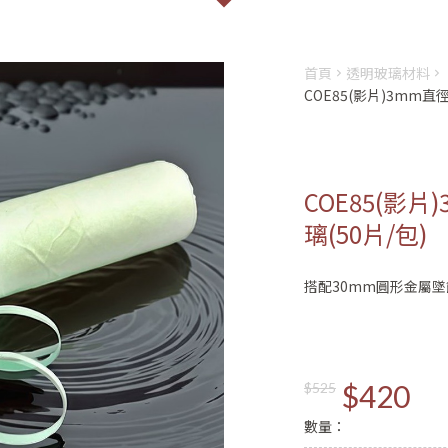
首頁
透明玻璃材料
COE85(影片)3mm直
COE85(影
璃(50片/包)
搭配30mm圓形金屬
會員登入
註冊
姓名
$420
$525
Email
數量：