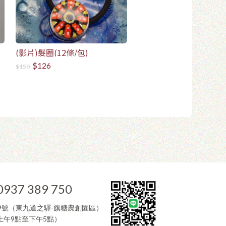
(影片)髮圈(12條/包)
$126
$150
0937 389 750
9號（東九道之驛-旗糖農創園區）
午9點至下午5點）