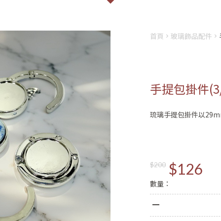
首頁
玻璃飾品配件
手提包掛件(3
琉璃手提包掛件以29
會員登入
註冊
姓名
$126
$200
數量：
Email
登入
密碼