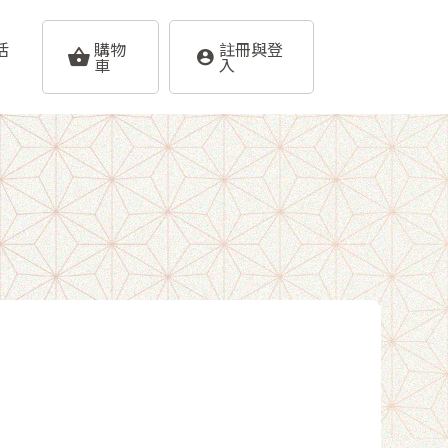
活
購物
註冊與登
車
入