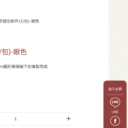
手提包掛件(3/包)-銀色
/包)-銀色
mm圓形玻璃釉下彩燒製而成
會員
加入社群
LINE