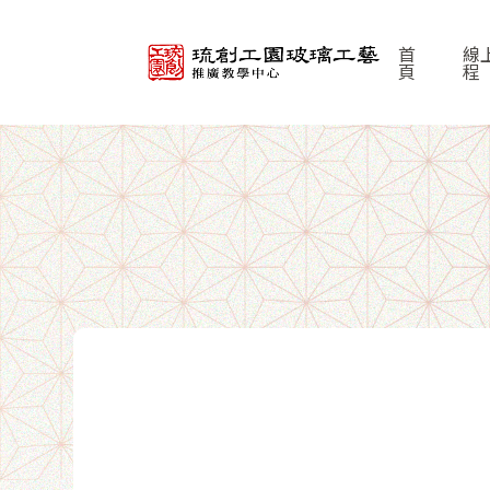
首
線
頁
程