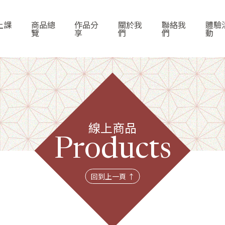
上課
商品總
作品分
關於我
聯絡我
體驗
覽
享
們
們
動
線上商品
首頁
Products
線上課程
回到上一頁 ↑
商品總覽