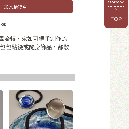
facebook
加入購物車
↑
TOP
於8位數
和數字
澤流轉，宛如可親手創作的
包包點綴或隨身飾品，都散
員