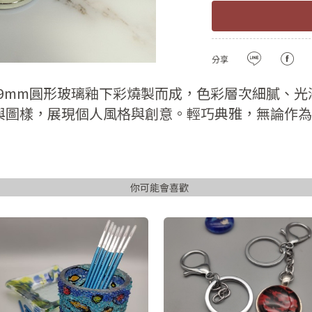
註冊新會員
密碼
確認
用LINE登入
分享
密碼長度必須大
且包含英文
9mm圓形玻璃釉下彩燒製而成，色彩層次細膩、光
與圖樣，展現個人風格與創意。輕巧典雅，無論作為
註冊
已有會
你可能會喜歡