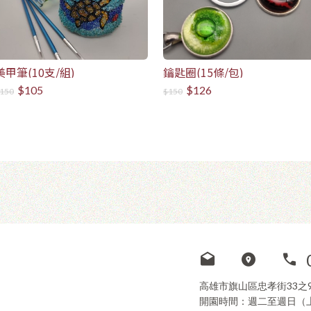
美甲筆(10支/組)
鑰匙圈(15條/包)
$105
$126
150
$150
高雄市旗山區忠孝街33之
開園時間：週二至週日（上