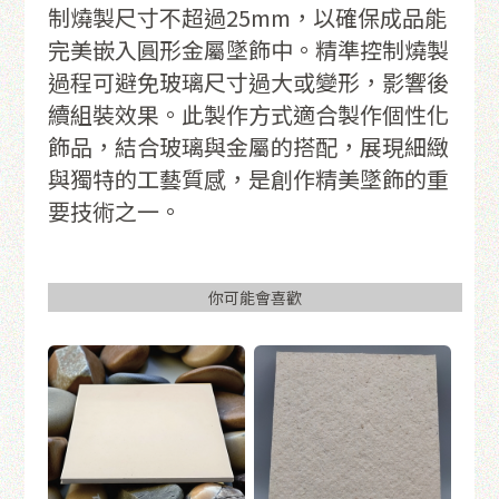
制燒製尺寸不超過25mm，以確保成品能
完美嵌入圓形金屬墜飾中。精準控制燒製
過程可避免玻璃尺寸過大或變形，影響後
續組裝效果。此製作方式適合製作個性化
飾品，結合玻璃與金屬的搭配，展現細緻
與獨特的工藝質感，是創作精美墜飾的重
要技術之一。
你可能會喜歡