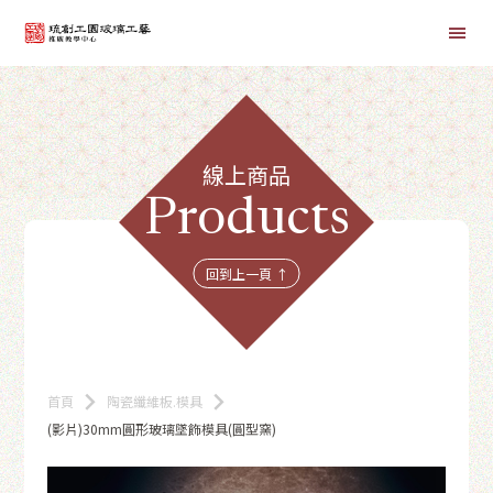
首頁
線上商品
線上課程
Products
商品總覽
回到上一頁 ↑
首頁
陶瓷纖維板.模具
(影片)30mm圓形玻璃墜飾模具(圓型窯)