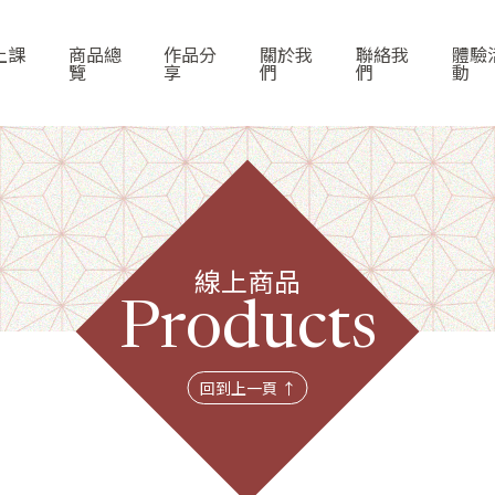
上課
商品總
作品分
關於我
聯絡我
體驗
覽
享
們
們
動
線上商品
首頁
Products
線上課程
回到上一頁 ↑
商品總覽