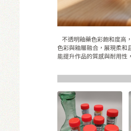
使
不透明釉藥色彩飽和度高，
色彩與釉層融合，展現柔和
能提升作品的質感與耐用性