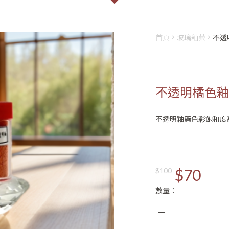
首頁
玻璃釉藥
不透
不透明橘色釉藥
不透明釉藥色彩飽和度
會員登入
註冊
姓名
$70
$100
數量：
Email
登入
密碼