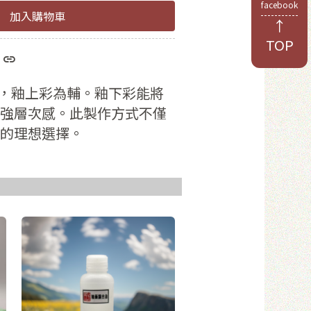
facebook
加入購物車
↑
TOP
於8位數
和數字
，釉上彩為輔。釉下彩能將
強層次感。此製作方式不僅
的理想選擇。
員