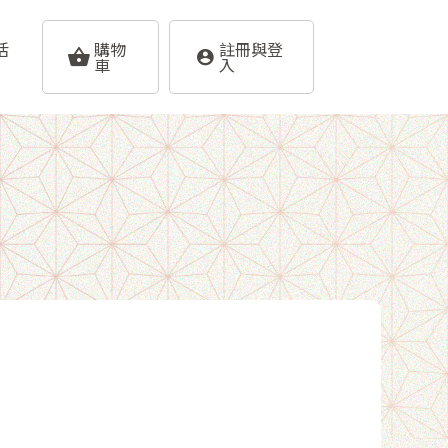
活
購物
註冊與登
車
入