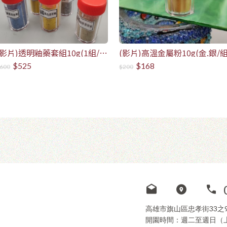
(影片)透明釉藥套組10g(1組/8
(影片)高溫金屬粉10g(金.銀/組
瓶)
$525
$168
600
$200
高雄市旗山區忠孝街33之
開園時間：週二至週日（上