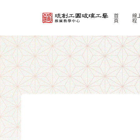
首
線
頁
程