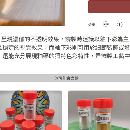
註冊新會員
密碼
確認
用LINE登入
分享
密碼長度必須大
且包含英文
呈現濃郁的不透明效果，燒製時建議以釉下彩為主
且穩定的視覺效果，而釉下彩則可用於細節裝飾或增
註冊
，還能充分展現釉藥的獨特色彩特性，是燒製工藝中
已有會
你可能會喜歡