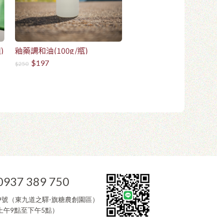
)
釉藥調和油(100g/瓶)
$197
$250
0937 389 750
9號（東九道之驛-旗糖農創園區）
午9點至下午5點）