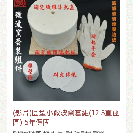
(影片)圓型小微波窯套組(12.5直徑
圓)-5年保固
微波窯套組(含圓型小窯.耐火綿紙.隔熱手套.隔熱墊.隔離粉)