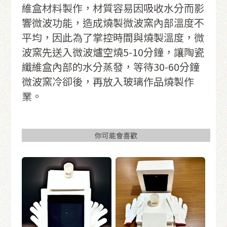
維盒材料製作，材質容易因吸收水分而影
響微波功能，造成燒製微波窯內部溫度不
平均，因此為了掌控時間與燒製溫度，微
波窯先送入微波爐空燒5-10分鐘，讓陶瓷
纖維盒內部的水分蒸發，等待30-60分鐘
微波窯冷卻後，再放入玻璃作品燒製作
業。
你可能會喜歡