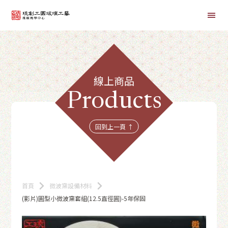
首頁
線上商品
線上課程
Products
商品總覽
回到上一頁 ↑
首頁
微波窯設備材料
(影片)圓型小微波窯套組(12.5直徑圓)-5年保固