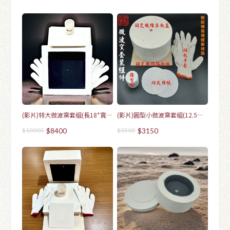
(影片)特大微波窯套組(長18*寬
(影片)圓型小微波窯套組(12.5直
18*高6)-5年保固
徑圓)-5年保固
$10000
$8400
$3500
$3150