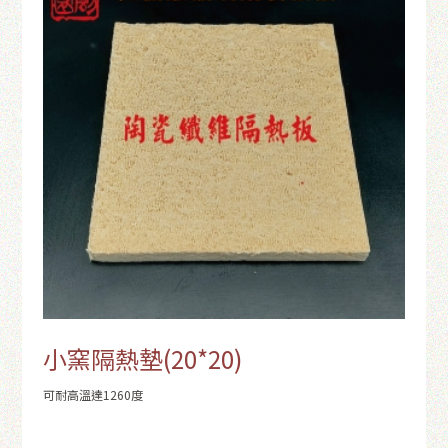
小窯隔熱墊(20*20)
可耐高溫達1260度