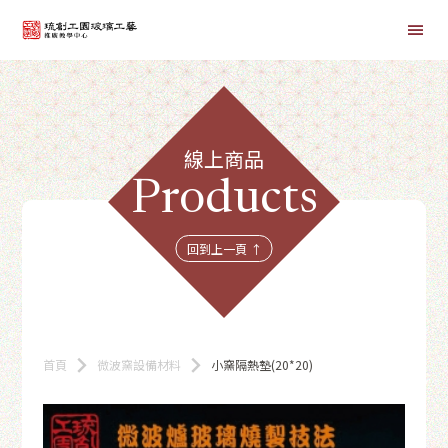
首頁
線上商品
線上課程
Products
商品總覽
回到上一頁 ↑
首頁
微波窯設備材料
小窯隔熱墊(20*20)