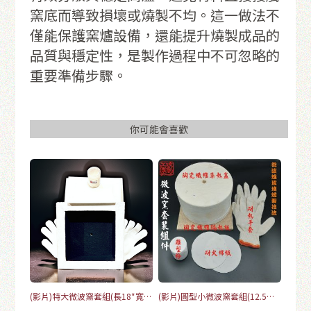
窯底而導致損壞或燒製不均。這一做法不
僅能保護窯爐設備，還能提升燒製成品的
品質與穩定性，是製作過程中不可忽略的
重要準備步驟。
你可能會喜歡
(影片)特大微波窯套組(長18*寬
(影片)圓型小微波窯套組(12.5直
18*高6)-5年保固
徑圓)-5年保固