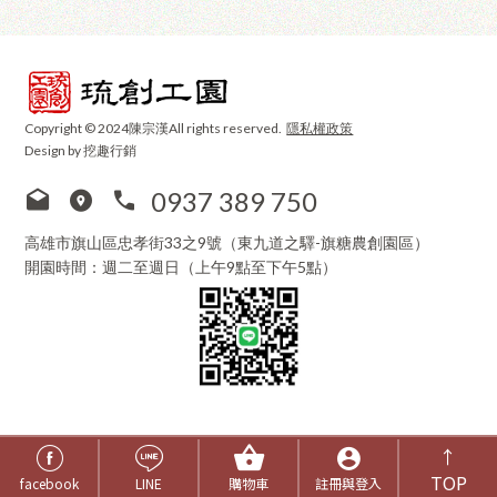
Copyright © 2024陳宗漢All rights reserved.
隱私權政策
Design by 挖趣行銷
0937 389 750
高雄市旗山區忠孝街33之9號（東九道之驛-旗糖農創園區）
開園時間：週二至週日（上午9點至下午5點）
↑
TOP
facebook
LINE
購物車
註冊與登入