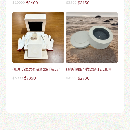
$10000
$8400
$3500
$3150
(影片)方型大微波窯套組(長15*寬
(影片)圓型小微波窯(12.5直徑
15*高6)-5年保固
圓)-5年保固
$8000
$7350
$3000
$2730