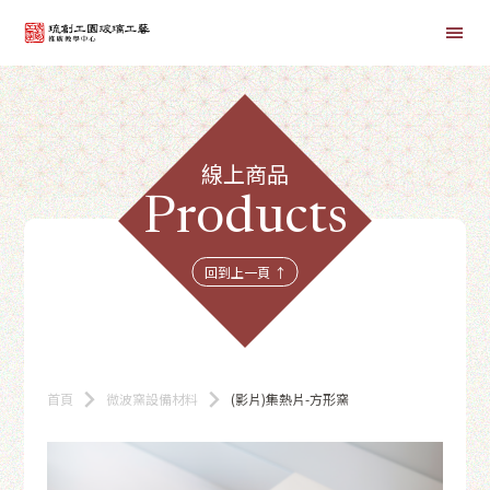
首頁
線上商品
線上課程
Products
商品總覽
回到上一頁 ↑
首頁
微波窯設備材料
(影片)集熱片-方形窯