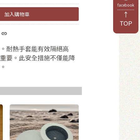
facebook
↑
加入購物車
TOP
於8位數
和數字
。耐熱手套能有效隔絕高
重要。此安全措施不僅能降
。
員