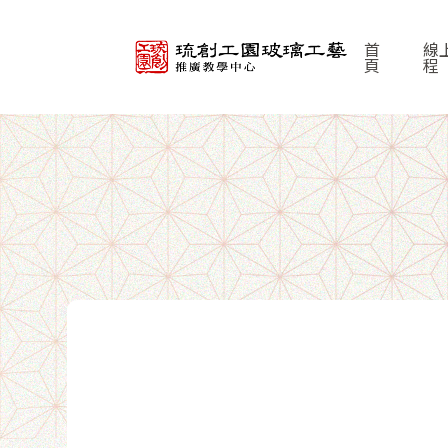
首
線
頁
程