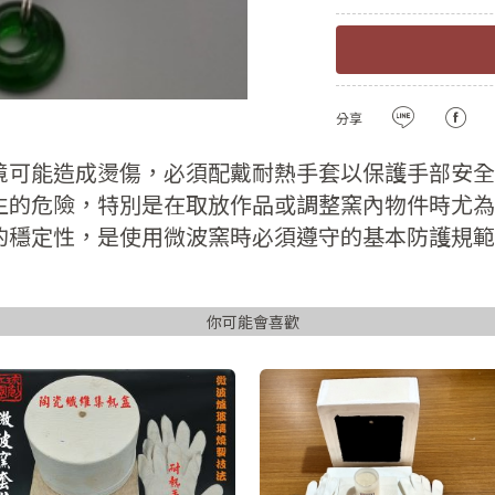
註冊新會員
密碼
確認
用LINE登入
分享
密碼長度必須大
且包含英文
境可能造成燙傷，必須配戴耐熱手套以保護手部安全
註冊
生的危險，特別是在取放作品或調整窯內物件時尤為
的穩定性，是使用微波窯時必須遵守的基本防護規範
已有會
你可能會喜歡