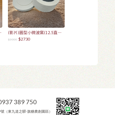
*
(影片)圓型小微波窯(12.5直徑
圓)-5年保固
$2730
$3000
0937 389 750
9號（東九道之驛-旗糖農創園區）