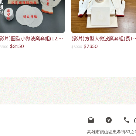
(影片)圓型小微波窯套組(12.5
(影片)方型大微波窯套組(長15
直徑圓)-5年保固
寬15*高6)-5年保固
$3150
$7350
3500
$8000
高雄市旗山區忠孝街33之