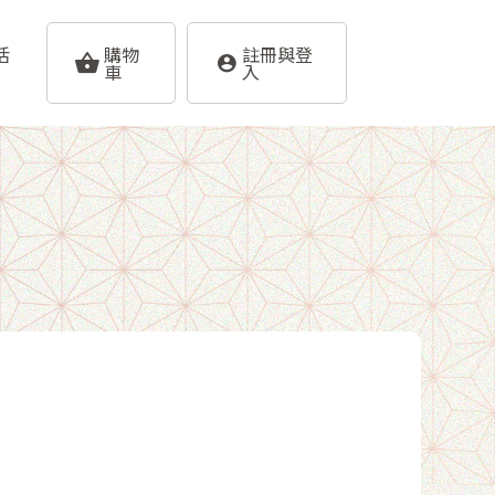
活
購物
註冊與登
車
入