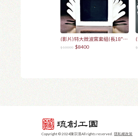
(影片)特大微波窯套組(長18*寬
18*高6)-5年保固
$8400
$10000
$
Copyright © 2024陳宗漢All rights reserved.
隱私權政策