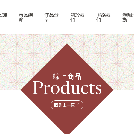
上課
商品總
作品分
關於我
聯絡我
體驗
覽
享
們
們
動
線上商品
首頁
Products
線上課程
回到上一頁 ↑
商品總覽