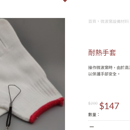
首頁
微波窯設備材料
耐熱手套
操作微波窯時，由於高
以保護手部安全。
會員登入
註冊
姓名
$147
$200
Email
數量：
登入
密碼