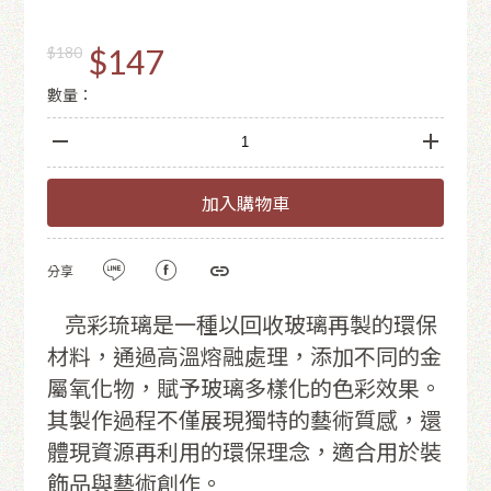
$147
$180
數量：
加入購物車
分享
亮彩琉璃是一種以回收玻璃再製的環保
材料，通過高溫熔融處理，添加不同的金
屬氧化物，賦予玻璃多樣化的色彩效果。
其製作過程不僅展現獨特的藝術質感，還
體現資源再利用的環保理念，適合用於裝
飾品與藝術創作。