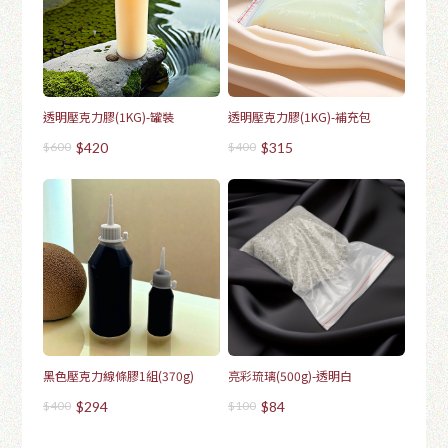
透明壓克力膠(1KG)-罐裝
透明壓克力膠(1KG)-補充包
$600
$420
$400
$315
黑色壓克力線條膠1組(370g)
亮彩琉璃(500g)-透明白
$400
$294
$100
$84