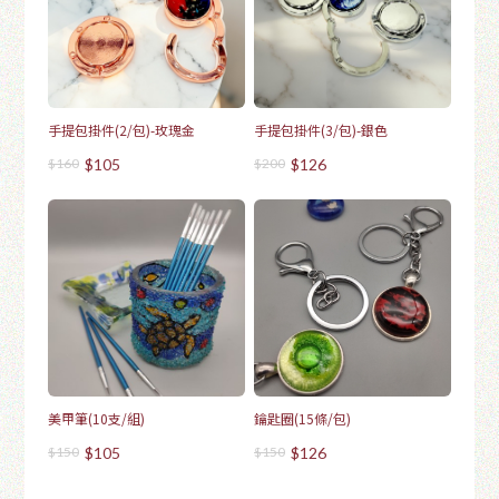
手提包掛件(2/包)-玫瑰金
手提包掛件(3/包)-銀色
$160
$105
$200
$126
美甲筆(10支/組)
鑰匙圈(15條/包)
$150
$105
$150
$126