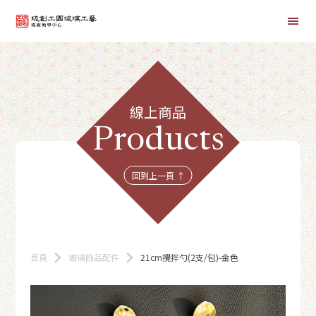
首頁
線上商品
線上課程
Products
商品總覽
回到上一頁 ↑
首頁
玻璃飾品配件
21cm攪拌勺(2支/包)-金色