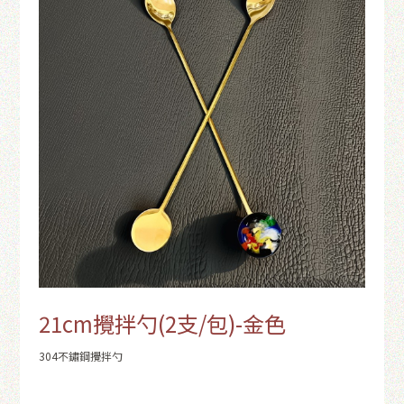
21cm攪拌勺(2支/包)-金色
304不鏽鋼攪拌勺