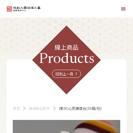
首頁
線上商品
線上課程
Products
商品總覽
回到上一頁 ↑
首頁
玻璃飾品配件
(影片)心形鍊墜台(35個/包)