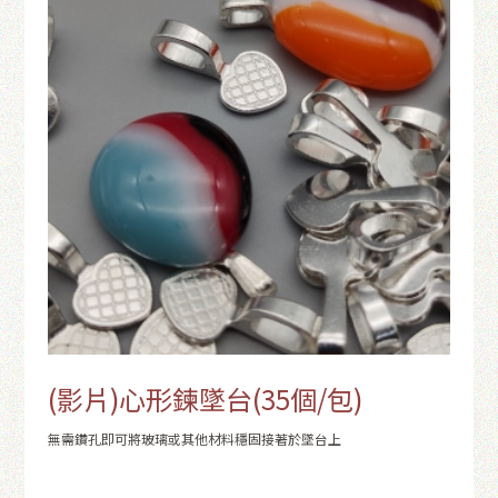
(影片)心形鍊墜台(35個/包)
無需鑽孔即可將玻璃或其他材料穩固接著於墜台上